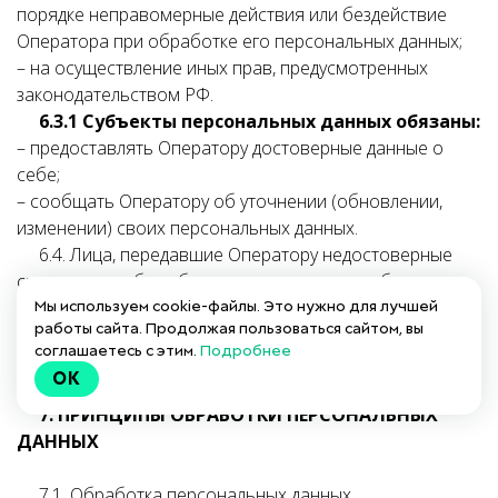
порядке неправомерные действия или бездействие
Оператора при обработке его персональных данных;
– на осуществление иных прав, предусмотренных
законодательством РФ.
6.3.1 Субъекты персональных данных обязаны:
– предоставлять Оператору достоверные данные о
себе;
– сообщать Оператору об уточнении (обновлении,
изменении) своих персональных данных.
6.4. Лица, передавшие Оператору недостоверные
сведения о себе либо сведения о другом субъекте
персональных данных без согласия последнего, несут
Мы используем cookie-файлы. Это нужно для лучшей
работы сайта. Продолжая пользоваться сайтом, вы
ответственность в соответствии с законодательством
соглашаетесь с этим.
Подробнее
РФ.
OK
7. ПРИНЦИПЫ ОБРАБОТКИ ПЕРСОНАЛЬНЫХ
ДАННЫХ
7.1. Обработка персональных данных